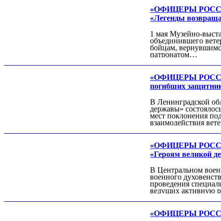
Александр ЯНЕВСКИЙ
«ОФИЦЕРЫ РОССИИ»
«Легенды возвращ
1 мая Музейно-выста
объединившего ветер
бойцам, вернувшимс
патронатом…
«ОФИЦЕРЫ РОССИИ»
погибших защитник
В Ленинградской обл
державы» состоялось
Леонид ЯКУБОВИЧ
мест поклонения по
взаимодействия вет
Алексей Филатов
«ОФИЦЕРЫ РОССИИ»
«Героям великой 
В Центральном воен
военного духовенст
проведения специаль
ведущих активную р
«ОФИЦЕРЫ РОССИИ»